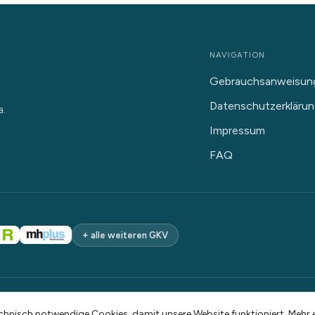
NAVIGATION
Gebrauchsanweisun
Datenschutzerkläru
a.
Impressum
FAQ
+ alle weiteren GKV
ehalten.
chnisch notwendige Cookies, damit unsere Website funktioniert. Mehr e